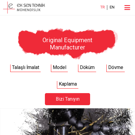
TR
EN
Original Equipment
Manufacturer
Talaşlı İmalat
Model
Döküm
Dövme
Kaplama
Bizi Tanıyın