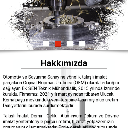
Hakkımızda
Otomotiv ve Savunma Sanayine yönelik talaşlı imalat
parçaların Orijinal Ekipman Üreticisi (OEM) olarak tedariğini
sağlayan EK SEN Teknik Mühendislik, 2015 yılında İzmir’de
kuruldu. Firmamız, 2021 yılı mart ayından itibaren Ulucak,
Kemalpaşa mevkiindeki yeni tesisine taşınmış olup üretim
faaliyetlerini burada sürdürmektedir.
Talaşlı İmalat, Demir - Çelik - Alüminyum Döküm ve Dövme
imalat yöntemleriyle parça üretimi, hizmet yelpazemizin
omurgasını oluşturmaktadır. Proje gerekleri doğrultusunda